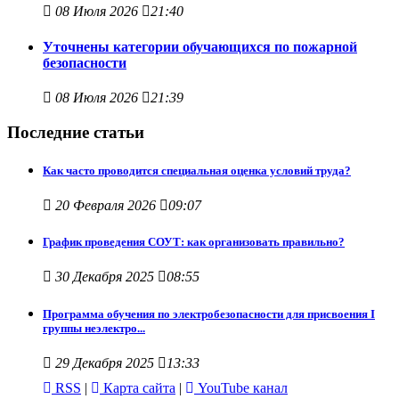
08 Июля 2026
21:40
Уточнены категории обучающихся по пожарной
безопасности
08 Июля 2026
21:39
Поcледние статьи
Как часто проводится специальная оценка условий труда?
20 Февраля 2026
09:07
График проведения СОУТ: как организовать правильно?
30 Декабря 2025
08:55
Программа обучения по электробезопасности для присвоения I
группы неэлектро...
29 Декабря 2025
13:33
RSS
|
Карта сайта
|
YouTube канал